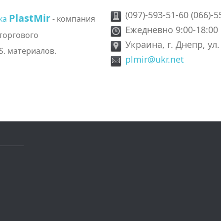
(097)-593-51-60 (066)-5
PlastMir
ика
- компания
Ежедневно 9:00-18:00
 торгового
Украина, г. Днепр, ул
S. материалов.
plmir@ukr.net