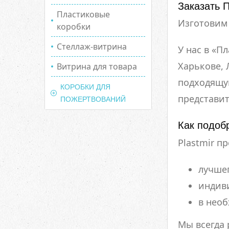
Заказать 
Пластиковые
Изготовим 
коробки
Стеллаж-витрина
У нас в «П
Харькове, 
Витрина для товара
подходящую
КОРОБКИ ДЛЯ
представи
ПОЖЕРТВОВАНИЙ
Как подоб
Plastmir п
лучшег
индив
в нео
Мы всегда