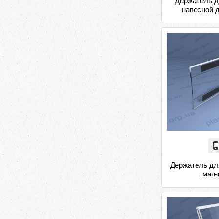
Держатель д
навесной 
Держатель дл
магн