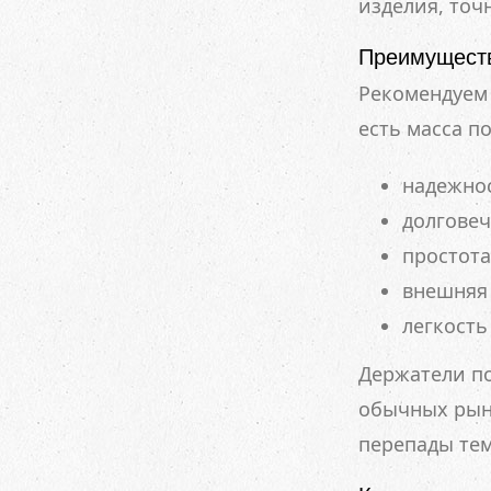
изделия, то
Преимуществ
Рекомендуем 
есть масса п
надежнос
долговеч
простота
внешняя 
легкость
Держатели по
обычных рын
перепады те