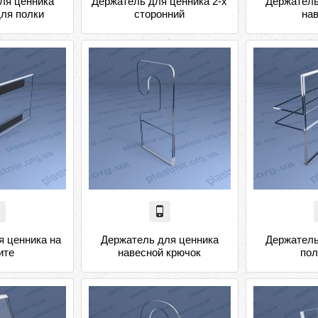
ля ценника
Держатель для ценника 2-х
Держатель
для полки
сторонний
на
я ценника на
Держатель для ценника
Держатель
ите
навесной крючок
пол