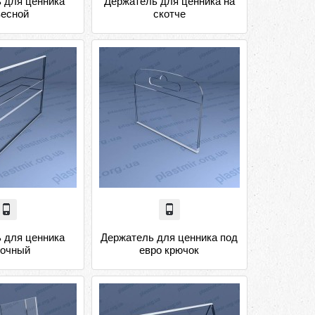
 для ценника
Держатель для ценника на
весной
скотче
 для ценника
Держатель для ценника под
очный
евро крючок