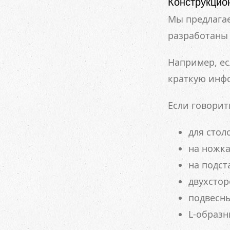
Конструкцио
Мы предлагае
разработаны
Например, ес
краткую инфо
Если говорит
для стол
на ножка
на подст
двухстор
подвесны
L-образн