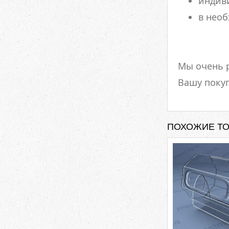
индив
в нео
Мы очень 
Вашу покуп
ПОХОЖИЕ Т