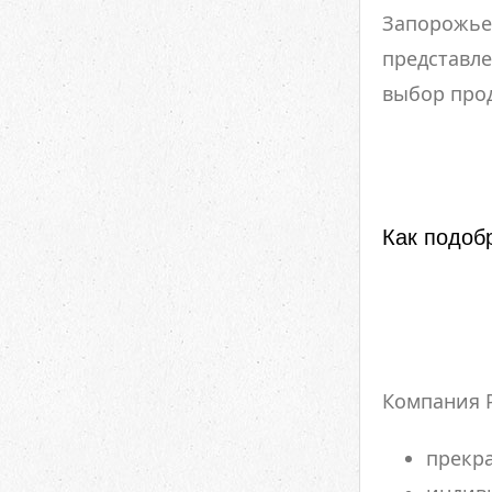
Запорожье
представле
выбор прод
Как подоб
Компания P
прекра