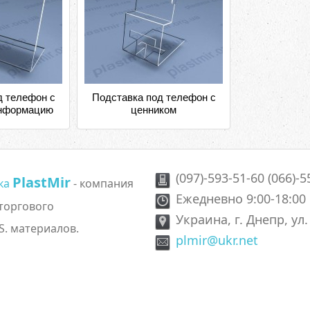
д телефон с
Подставка под телефон с
информацию
ценником
(097)-593-51-60 (066)-5
PlastMir
ика
- компания
Ежедневно 9:00-18:00
 торгового
Украина, г. Днепр, ул
S. материалов.
plmir@ukr.net