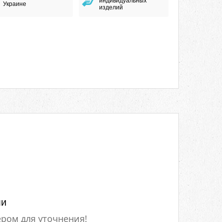
индивидуальных
Украине
изделий
ли
ром для уточнения!