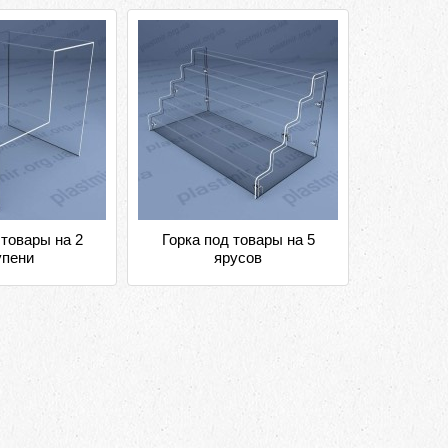
 товары на 2
Горка под товары на 5
упени
ярусов