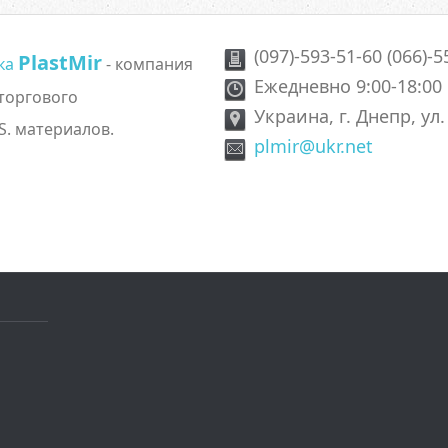
(097)-593-51-60 (066)-5
PlastMir
ика
- компания
Ежедневно 9:00-18:00
 торгового
Украина, г. Днепр, ул
S. материалов.
plmir@ukr.net