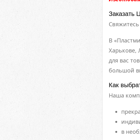
Заказать 
Свяжитесь 
В «Пластми
Харькове, 
для вас то
большой в
Как выбра
Наша компа
прекра
индив
в нео